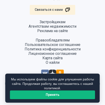
Связаться с нами
Застройщикам
Агентствам недвижимости
Реклама на сайте
Правообладателям
Пользовательское соглашение
Политика конфиденциальности
Лицензионное соглашение
Карта сайта
О кайли
Мы используем файлы cookie для улучшения работы
сайта. Продолжая работу, вы соглашаетесь с нашей
Информация, размещенная на сайте, не является публичной офертой
и предоставляется в ознакомительных целях. Для получения
политикой.
подробной информации общайтесь в отдел продаж застройщика.
Принять