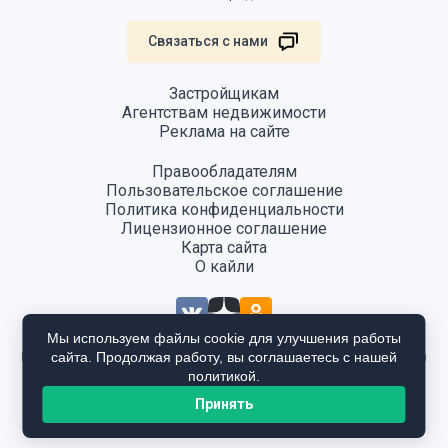
Связаться с нами
Застройщикам
Агентствам недвижимости
Реклама на сайте
Правообладателям
Пользовательское соглашение
Политика конфиденциальности
Лицензионное соглашение
Карта сайта
О кайли
Мы используем файлы cookie для улучшения работы
сайта. Продолжая работу, вы соглашаетесь с нашей
Информация, размещенная на сайте, не является публичной офертой
и предоставляется в ознакомительных целях. Для получения
политикой.
подробной информации общайтесь в отдел продаж застройщика.
Принять