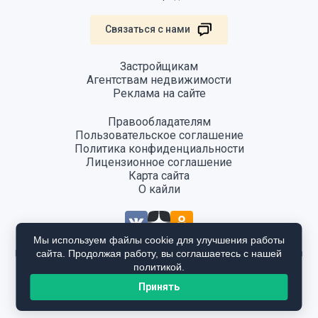
Связаться с нами
Застройщикам
Агентствам недвижимости
Реклама на сайте
Правообладателям
Пользовательское соглашение
Политика конфиденциальности
Лицензионное соглашение
Карта сайта
О кайли
Мы используем файлы cookie для улучшения работы
сайта. Продолжая работу, вы соглашаетесь с нашей
Информация, размещенная на сайте, не является публичной офертой
и предоставляется в ознакомительных целях. Для получения
политикой.
подробной информации общайтесь в отдел продаж застройщика.
Принять