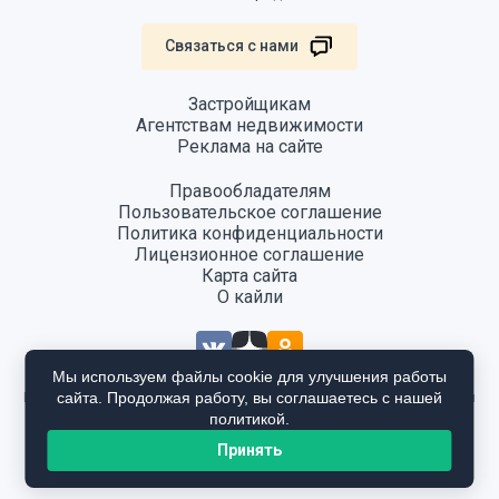
Связаться с нами
Застройщикам
Агентствам недвижимости
Реклама на сайте
Правообладателям
Пользовательское соглашение
Политика конфиденциальности
Лицензионное соглашение
Карта сайта
О кайли
Мы используем файлы cookie для улучшения работы
сайта. Продолжая работу, вы соглашаетесь с нашей
Информация, размещенная на сайте, не является публичной офертой
и предоставляется в ознакомительных целях. Для получения
политикой.
подробной информации общайтесь в отдел продаж застройщика.
Принять