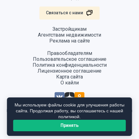
Связаться с нами
Застройщикам
Агентствам недвижимости
Реклама на сайте
Правообладателям
Пользовательское соглашение
Политика конфиденциальности
Лицензионное соглашение
Карта сайта
О кайли
Мы используем файлы cookie для улучшения работы
сайта. Продолжая работу, вы соглашаетесь с нашей
Информация, размещенная на сайте, не является публичной офертой
и предоставляется в ознакомительных целях. Для получения
политикой.
подробной информации общайтесь в отдел продаж застройщика.
Принять