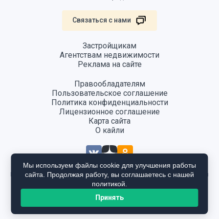
Связаться с нами
Застройщикам
Агентствам недвижимости
Реклама на сайте
Правообладателям
Пользовательское соглашение
Политика конфиденциальности
Лицензионное соглашение
Карта сайта
О кайли
Мы используем файлы cookie для улучшения работы
сайта. Продолжая работу, вы соглашаетесь с нашей
Информация, размещенная на сайте, не является публичной офертой
и предоставляется в ознакомительных целях. Для получения
политикой.
подробной информации общайтесь в отдел продаж застройщика.
Принять