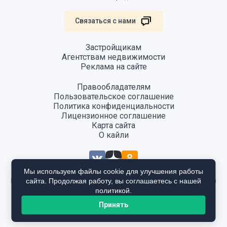
Связаться с нами
Застройщикам
Агентствам недвижимости
Реклама на сайте
Правообладателям
Пользовательское соглашение
Политика конфиденциальности
Лицензионное соглашение
Карта сайта
О кайли
Мы используем файлы cookie для улучшения работы
сайта. Продолжая работу, вы соглашаетесь с нашей
Информация, размещенная на сайте, не является публичной офертой
и предоставляется в ознакомительных целях. Для получения
политикой.
подробной информации общайтесь в отдел продаж застройщика.
Принять