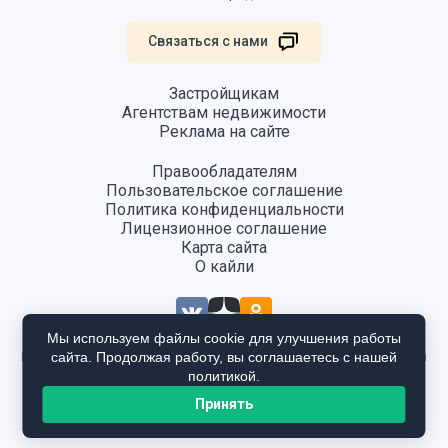
Связаться с нами
Застройщикам
Агентствам недвижимости
Реклама на сайте
Правообладателям
Пользовательское соглашение
Политика конфиденциальности
Лицензионное соглашение
Карта сайта
О кайли
Мы используем файлы cookie для улучшения работы
сайта. Продолжая работу, вы соглашаетесь с нашей
Информация, размещенная на сайте, не является публичной офертой
и предоставляется в ознакомительных целях. Для получения
политикой.
подробной информации общайтесь в отдел продаж застройщика.
Принять