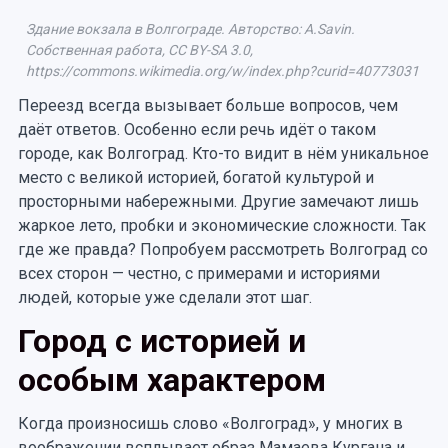
Здание вокзала в Волгограде. Авторство: A.Savin.
Собственная работа, CC BY-SA 3.0,
https://commons.wikimedia.org/w/index.php?curid=40773031
Переезд всегда вызывает больше вопросов, чем
даёт ответов. Особенно если речь идёт о таком
городе, как Волгоград. Кто-то видит в нём уникальное
место с великой историей, богатой культурой и
просторными набережными. Другие замечают лишь
жаркое лето, пробки и экономические сложности. Так
где же правда? Попробуем рассмотреть Волгоград со
всех сторон — честно, с примерами и историями
людей, которые уже сделали этот шаг.
Город с историей и
особым характером
Когда произносишь слово «Волгоград», у многих в
воображении всплывает образ Мамаева Кургана и