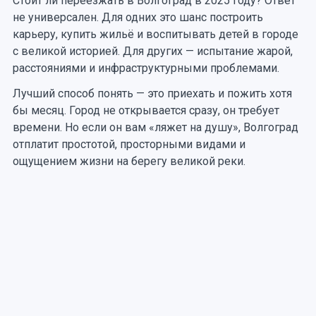
Стоит ли переезжать в Волгоград в 2025 году? Ответ
возможность буквально «жить на истории»:
не универсален. Для одних это шанс построить
гулять там, где решалась судьба страны.
карьеру, купить жильё и воспитывать детей в городе
с великой историей. Для других — испытание жарой,
расстояниями и инфраструктурными проблемами.
Лучший способ понять — это приехать и пожить хотя
бы месяц. Город не открывается сразу, он требует
времени. Но если он вам «ляжет на душу», Волгоград
отплатит простотой, просторными видами и
ощущением жизни на берегу великой реки.