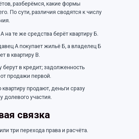
тов, разберёмся, какие формы
о. По сути, различия сводятся к числу
ния.
А на те же средства берёт квартиру Б.
давец А покупает жильё Б, а владелец Б
т в квартиру В.
 берут в кредит; задолженность
от продажи первой.
ю квартиру продают, деньги сразу
у долевого участия.
вая связка
или три перехода права и расчёта.