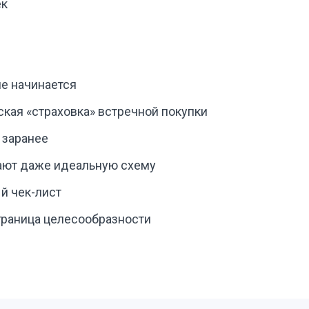
ек
е начинается
ская «страховка» встречной покупки
 заранее
ают даже идеальную схему
й чек-лист
 граница целесообразности