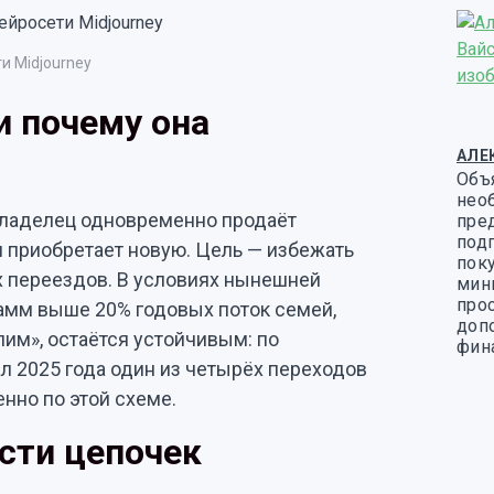
и Midjourney
и почему она
АЛЕ
Объ
нео
 владелец одновременно продаёт
пре
под
и приобретает новую. Цель — избежать
пок
ух переездов. В условиях нынешней
мин
про
амм выше 20% годовых поток семей,
доп
им», остаётся устойчивым: по
фин
ал 2025 года один из четырёх переходов
нно по этой схеме.
сти цепочек