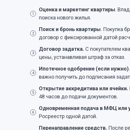
Оценка и маркетинг квартиры
. Вла
1
поиска нового жилья.
Поиск и бронь квартиры
. Покупка 
2
договор с фиксированной датой расч
Договор задатка.
С покупателем кв
3
цены, устанавливая штраф за отказ.
Ипотечное одобрение (если нужно)
4
важно получить до подписания задат
Открытие аккредитива или ячейки.
5
48 часов до подачи документов.
Одновременная подача в МФЦ или у
6
Росреестр одной датой.
Перенаправление средств.
После ре