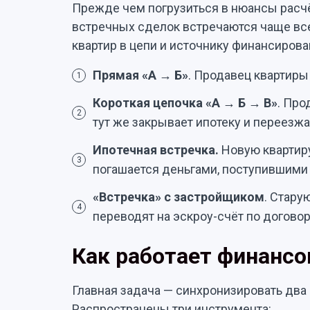
Прежде чем погрузиться в нюансы расчё
встречных сделок встречаются чаще всег
квартир в цепи и источнику финансирова
Прямая «А → Б»
. Продавец квартиры 
1
Короткая цепочка «А → Б → В»
. Про
2
тут же закрывает ипотеку и переезжае
Ипотечная встречка.
Новую квартиру
3
погашается деньгами, поступившими 
«Встречка» с застройщиком
. Стару
4
переводят на эскроу-счёт по договор
Как работает финансо
Главная задача — синхронизировать два 
Распространены три инструмента: