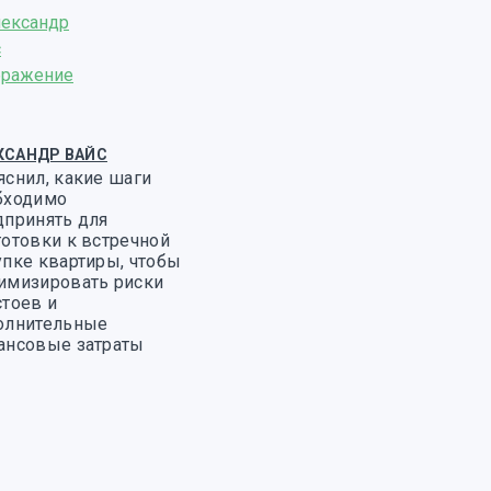
КСАНДР ВАЙС
яснил, какие шаги
бходимо
дпринять для
готовки к встречной
упке квартиры, чтобы
имизировать риски
стоев и
олнительные
ансовые затраты