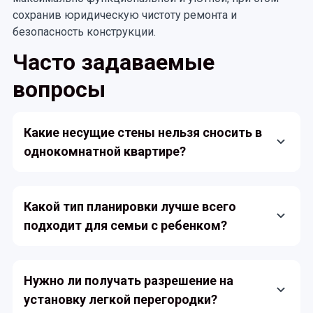
сохранив юридическую чистоту ремонта и
безопасность конструкции.
Часто задаваемые
вопросы
Какие несущие стены нельзя сносить в
однокомнатной квартире?
Несущие стены в панельных и монолитных домах
обычно проходят по границам жилой комнаты и
Какой тип планировки лучше всего
коридора. Любые изменения в этих конструкциях
подходит для семьи с ребенком?
требуют обязательного согласования с органами
архитектурностроительного надзора, поскольку
Семьям с ребенком обычно рекомендуют
они обеспечивают устойчивость всего здания.
прямоугольную или нестандартную планировку с
Нужно ли получать разрешение на
эркером. Прямоугольная форма позволяет четко
установку легкой перегородки?
отделить детскую зону от гостевой, а эркер или