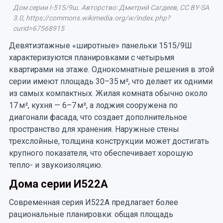
Дом серии I-515/9ш. Авторство: Дмитрий Сагдеев, CC BY-SA
3.0, https://commons.wikimedia.org/w/index.php?
curid=67568915
Девятиэтажные «широтные» панельки 1515/9Ш
характеризуются планировками с четырьмя
квартирами на этаже. Однокомнатные решения в этой
серии имеют площадь 30–35 м², что делает их одними
из самых компактных. Жилая комната обычно около
17 м², кухня — 6–7 м², а лоджия сооружена по
диагонали фасада, что создает дополнительное
пространство для хранения. Наружные стены
трехслойные, толщина конструкции может достигать
крупного показателя, что обеспечивает хорошую
тепло- и звукоизоляцию.
Дома серии И522А
Современная серия И522А предлагает более
рациональные планировки: общая площадь