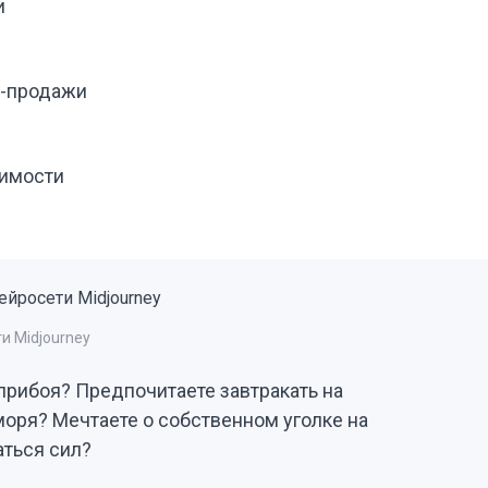
и
я
и-продажи
жимости
и Midjourney
рибоя? Предпочитаете завтракать на
моря? Мечтаете о собственном уголке на
аться сил?