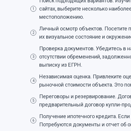
Поиск подходящих вариантов. Изучи
сайтах, выберите несколько наиболе
1
местоположению.
Личный осмотр объектов. Посетите 
2
их визуальное состояние и окружени
Проверка документов. Убедитесь в н
отсутствии обременений, задолженн
3
выписку из ЕГРН.
Независимая оценка. Привлеките оц
4
рыночной стоимости объекта. Это по
Переговоры и резервирование. Догов
5
предварительный договор купли-про
Получение ипотечного кредита. Если 
6
Потребуются документы и отчет об о