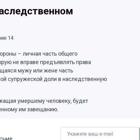
наследственном
стороны – личная часть общего
орую не вправе предъявлять права
ющаяся мужу или жене часть
ой супружеской доли в наследственную
ежащая умершему человеку, будет
ленному им завещанию.
исьме