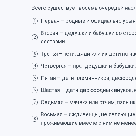
Всего существует восемь очередей нас
Первая – родные и официально усыно
1
Вторая – дедушки и бабушки со сторо
2
сестрами.
Третья – тети, дяди или их дети по 
3
Четвертая – пра- дедушки и бабушки.
4
Пятая – дети племянников, двоюрод
5
Шестая – дети двоюродных внуков, 
6
Седьмая – мачеха или отчим, пасынк
7
Восьмая – иждивенцы, не являющиес
8
проживающие вместе с ним не менее 