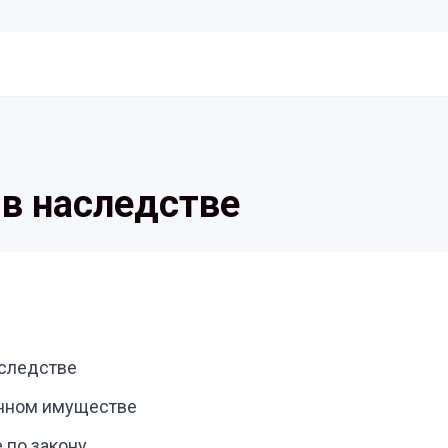
в наследстве
аследстве
енном имуществе
 по закону