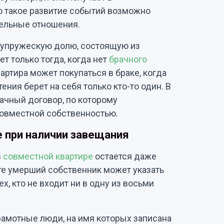
о такое развитие событий возможно
тельные отношения.
 супружескую долю, состоящую из
т только тогда, когда нет
брачного
квартира может покупаться в браке, когда
ния берет на себя только кто-то один. В
рачный договор, по которому
совместной собственностью.
 при наличии завещания
в
совместной квартире
остается даже
те умерший собственник может указать
, кто не входит ни в одну из восьми
амотные люди, на имя которых записана