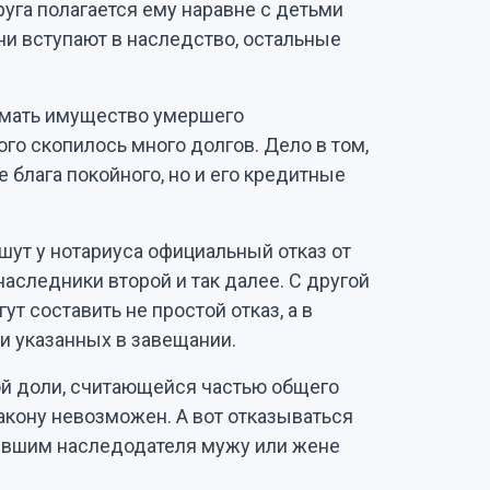
га полагается ему наравне с детьми
ни вступают в наследство, остальные
имать имущество умершего
того скопилось много долгов. Дело в том,
 блага покойного, но и его кредитные
шут у нотариуса официальный отказ от
наследники второй и так далее. С другой
т составить не простой отказ, а в
ли указанных в завещании.
ой доли, считающейся частью общего
закону невозможен. А вот отказываться
ившим наследодателя мужу или жене