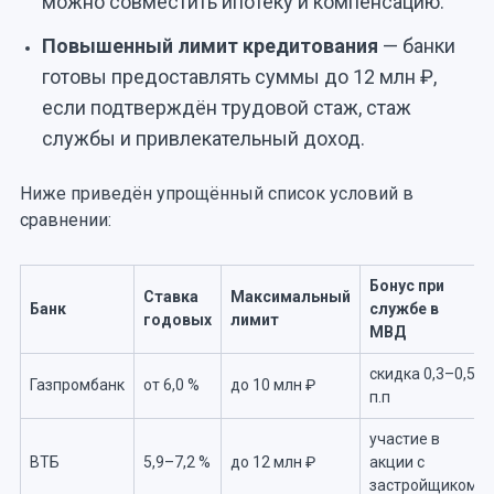
можно совместить ипотеку и компенсацию.
Повышенный лимит кредитования
— банки
готовы предоставлять суммы до 12 млн ₽,
если подтверждён трудовой стаж, стаж
службы и привлекательный доход.
Ниже приведён упрощённый список условий в
сравнении:
Бонус при
Ставка
Максимальный
Банк
службе в
годовых
лимит
МВД
скидка 0,3–0,5
Газпромбанк
от 6,0 %
до 10 млн ₽
п.п
участие в
ВТБ
5,9–7,2 %
до 12 млн ₽
акции с
застройщиком