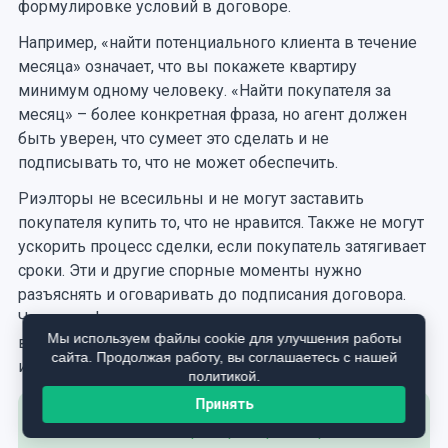
формулировке условий в договоре.
Например, «найти потенциального клиента в течение
месяца» означает, что вы покажете квартиру
минимум одному человеку. «Найти покупателя за
месяц» – более конкретная фраза, но агент должен
быть уверен, что сумеет это сделать и не
подписывать то, что не может обеспечить.
Риэлторы не всесильны и не могут заставить
покупателя купить то, что не нравится. Также не могут
ускорить процесс сделки, если покупатель затягивает
сроки. Эти и другие спорные моменты нужно
разъяснять и оговаривать до подписания договора.
Часть конфликтов связана с тем, что кто-то «немного
Мы используем файлы cookie для улучшения работы
врал», но еще больше с тем, что кто-то думал «ну все
сайта. Продолжая работу, вы соглашаетесь с нашей
и так понятно».
политикой.
Принять
Читайте также:
Как проверить риэлтора?