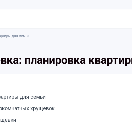
артиры для семьи
вка: планировка кварти
вартиры для семьи
нокомнатных хрущевок
ущевки