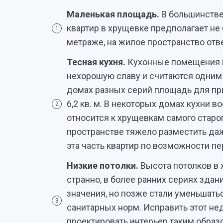
Маленькая площадь.
В большинстве
квартир в хрущевке предполагает не 
1
метраже, на жилое пространство отве
Тесная кухня.
Кухонные помещения в
нехорошую славу и считаются одним 
домах разных серий площадь для при
6,2 кв. м. В некоторых домах кухни во
2
относится к хрущевкам самого старо
пространстве тяжело разместить да
эта часть квартир по возможности п
Низкие потолки.
Высота потолков в х
странно, в более ранних сериях зда
значения, но позже стали уменьшат
3
санитарных норм. Исправить этот нед
проектировать интерьер таким образ