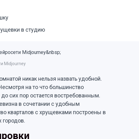
шку
рущевки в студию
и Midjourney
омнатой никак нельзя назвать удобной.
Несмотря на то что большинство
 до сих пор остается востребованным.
евизна в сочетании с удобным
во кварталов с хрущевками построены в
х городов.
ировки