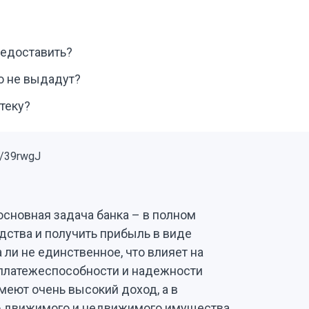
едоставить?
о не выдадут?
теку?
 основная задача банка – в полном
ства и получить прибыль в виде
 ли не единственное, что влияет на
в платежеспособности и надежности
меют очень высокий доход, а в
го движимого и недвижимого имущества,