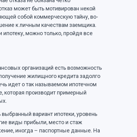
чае отказа не обязана четко
 отказ может быть мотивирован некой
яющей собой коммерческую тайну, во-
шение к личным качествам заемщика.
и ипотеку, можно только, пройдя все
нансовых организаций есть возможность
 получение жилищного кредита задолго
ечь идет о так называемом ипотечном
е, которая производит примерный
ых.
ь выбранный вариант ипотеки, уровень
гие виды прибыли, место и стаж
ение, иногда – паспортные данные. На