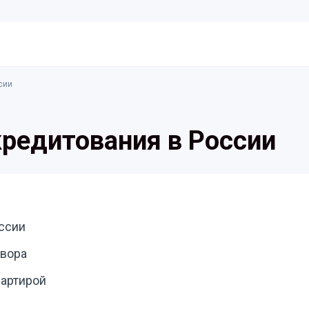
сии
кредитования в России
оссии
овора
вартирой