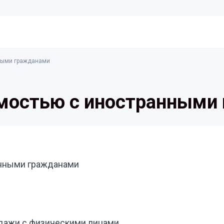
ными гражданами
мостью с иностранными
анными гражданами
дажи с физическими лицами