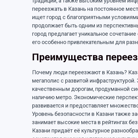
традиций, а также высоким уровнем инфр
переезжать в Казань на постоянное мест
ищет город с благоприятными условиями
продолжает быть одним из перспективны
город предлагает уникальное сочетание 
его особенно привлекательным для разн
Преимущества переез
Почему люди переезжают в Казань? Каз
мегаполис с развитой инфраструктурой.
качественным дорогам, продуманной си
наличию метро. Экономические перспект
развивается и предоставляет множество
Уровень безопасности в Казани также з
занимает высокие места в рейтингах бе
Казани придаёт её культурное разнообра