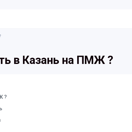
?
ть в Казань на ПМЖ ?
Ж ?
ь
а