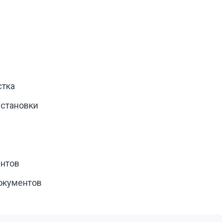
стка
установки
ентов
окументов