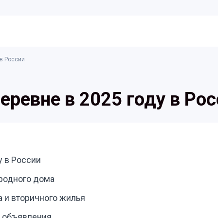
 в России
еревне в 2025 году в Ро
у в России
родного дома
 и вторичного жилья
з объявления