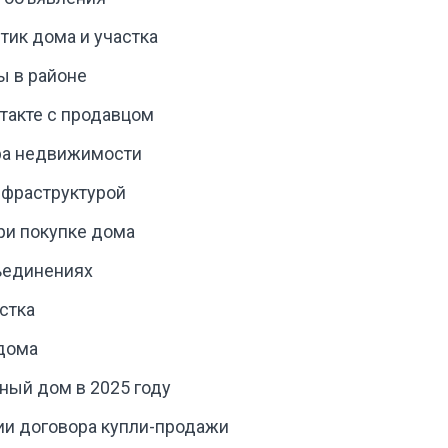
ик дома и участка
ы в районе
такте с продавцом
ра недвижимости
нфраструктурой
ри покупке дома
ъединениях
стка
дома
ный дом в 2025 году
и договора купли-продажи