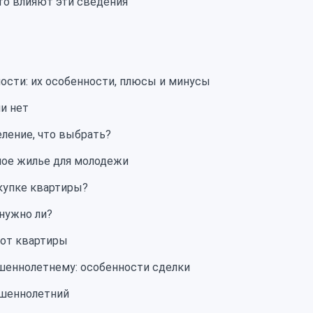
то влияют эти сведения
сти: их особенности, плюсы и минусы
и нет
еление, что выбрать?
ное жилье для молодежи
окупке квартиры?
 нужно ли?
 от квартиры
шеннолетнему: особенности сделки
ршеннолетний