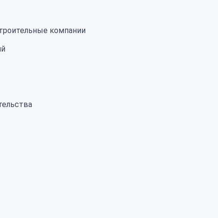
строительные компании
ий
тельства