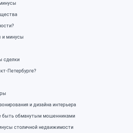
 минусы
мущества
ности?
ы и минусы
ы сделки
нкт-Петербурге?
иры
зонирования и дизайна интерьера
 не быть обманутым мошенниками
минусы столичной недвижимости