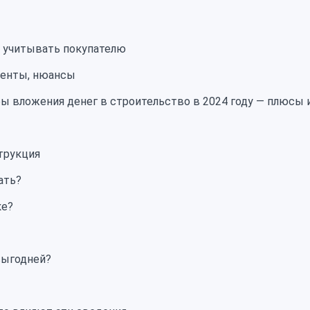
о учитывать покупателю
ументы, нюансы
бы вложения денег в строительство в 2024 году — плюсы
трукция
ать?
ке?
выгодней?